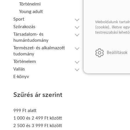
Történelmi
Young adult
Sport
Weboldalunk tartal
Szórakozás
(cookie), illetve e
testreszabási lehet
Társadalom- és
humántudomány
Természet- és alkalmazott
Beállítások
tudomány
Történelem
Vallás
E-könyv
Szűrés ár szerint
999 Ft alatt
1 000 és 2 499 Ft között
2 500 és 3 999 Ft között