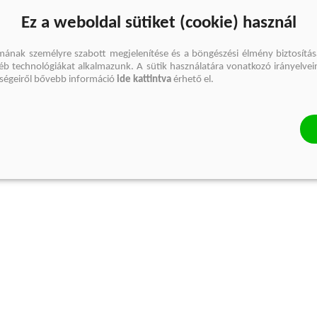
Ez a weboldal sütiket (cookie) használ
mának személyre szabott megjelenítése és a böngészési élmény biztosítás
gyéb technológiákat alkalmazunk. A sütik használatára vonatkozó irányelvei
őségeiről bővebb információ
ide kattintva
érhető el.