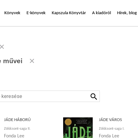
Könyvek
E-könyvek
Kapszula Könyvtár
A kiadóról
Hírek, blog
e művei
JÁDE HÁBORÚ
JÁDE VÁROS
Zöldcsont-saga II.
Zöldcsont-saga I.
Fonda Lee
Fonda Lee