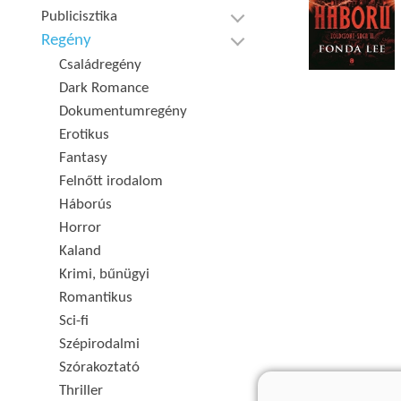
Publicisztika
Regény
Családregény
Dark Romance
Dokumentumregény
Erotikus
Fantasy
Felnőtt irodalom
Háborús
Horror
Kaland
Krimi, bűnügyi
Romantikus
Sci-fi
Szépirodalmi
Szórakoztató
Thriller