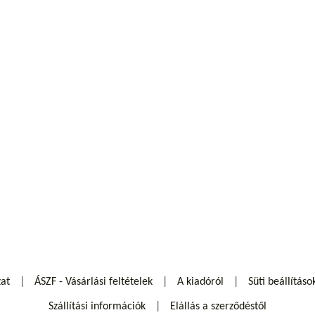
zat
ÁSZF - Vásárlási feltételek
A kiadóról
Süti beállításo
Szállítási információk
Elállás a szerződéstől