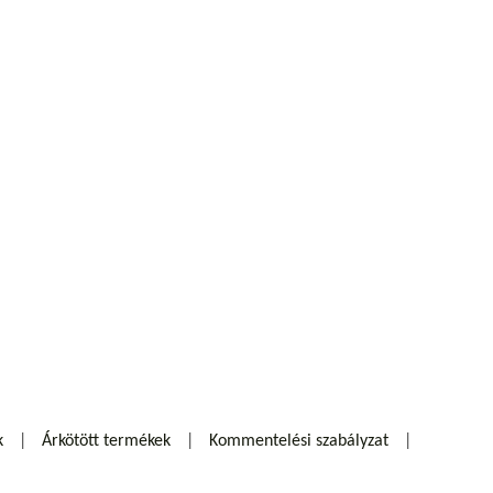
k
Árkötött termékek
Kommentelési szabályzat