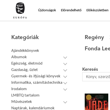
Újdonságok
Előrendelhető
Előkészületben
Kategóriák
Regény
Fonda Le
Ajándékkönyvek
Albumok
Egészség, életmód
Keresés
Gazdaság, üzlet
Gyermek- és ifjúsági könyvek
Informatika, számítástechnika
Irodalom
LMBTQ tartalom
Művészetek
Naptárak, kalendáriumok