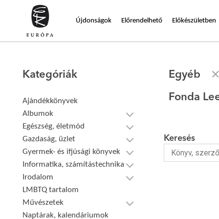
Újdonságok
Előrendelhető
Előkészületben
Kategóriák
Egyéb
Fonda Le
Ajándékkönyvek
Albumok
Egészség, életmód
Keresés
Gazdaság, üzlet
Gyermek- és ifjúsági könyvek
Informatika, számítástechnika
Irodalom
LMBTQ tartalom
Művészetek
Naptárak, kalendáriumok