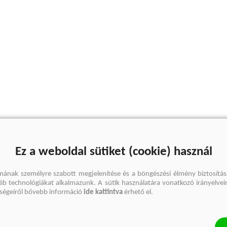
Ez a weboldal sütiket (cookie) használ
mának személyre szabott megjelenítése és a böngészési élmény biztosítás
gyéb technológiákat alkalmazunk. A sütik használatára vonatkozó irányelvei
őségeiről bővebb információ
ide kattintva
érhető el.