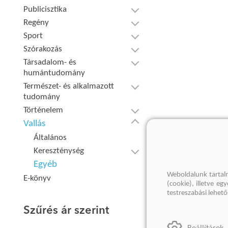
Publicisztika
Regény
Sport
Szórakozás
Társadalom- és
humántudomány
Természet- és alkalmazott
tudomány
Történelem
Vallás
Általános
Kereszténység
Egyéb
Weboldalunk tartal
E-könyv
(cookie), illetve e
testreszabási lehet
Szűrés ár szerint