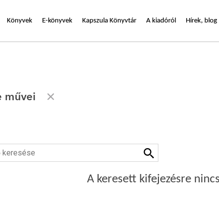
Könyvek
E-könyvek
Kapszula Könyvtár
A kiadóról
Hírek, blog
e művei
A keresett kifejezésre nincs