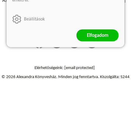
érhető el.
ÁSZF - Vásárlási feltételek
A kiadóról
Süti beállítások
Árkötött termékek
Kommentelési szabályzat
Beállítások
Szállítási információk
Elállás a szerződéstől
Elfogadom
Elérhetőségeink:
[email protected]
© 2026 Alexandra Könyvesház.
Minden jog fenntartva.
Kiszolgálta: S244