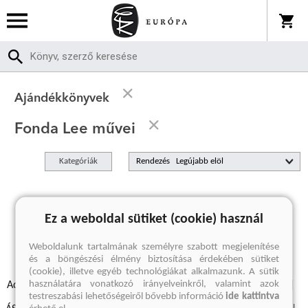
Ajándékkönyvek
Fonda Lee művei
Kategóriák
Rendezés
A keresett kifejezésre nincs találat
Ez a weboldal sütiket (cookie) használ
Weboldalunk tartalmának személyre szabott megjelenítése
és a böngészési élmény biztosítása érdekében sütiket
(cookie), illetve egyéb technológiákat alkalmazunk. A sütik
használatára vonatkozó irányelveinkről, valamint azok
Adatvédelmi szabályzatok
Elállási felmondási nyilatkozat
testreszabási lehetőségeiről bővebb információ
ide kattintva