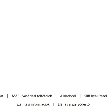
zat
ÁSZF - Vásárlási feltételek
A kiadóról
Süti beállításo
Szállítási információk
Elállás a szerződéstől