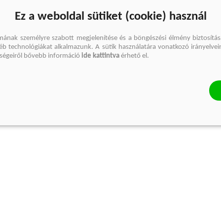
Ez a weboldal sütiket (cookie) használ
mának személyre szabott megjelenítése és a böngészési élmény biztosítás
gyéb technológiákat alkalmazunk. A sütik használatára vonatkozó irányelvei
őségeiről bővebb információ
ide kattintva
érhető el.