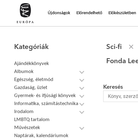
Újdonságok
Előrendelhető
Előkészületben
Kategóriák
Sci-fi
Fonda Le
Ajándékkönyvek
Albumok
Egészség, életmód
Keresés
Gazdaság, üzlet
Gyermek- és ifjúsági könyvek
Informatika, számítástechnika
Irodalom
LMBTQ tartalom
Művészetek
Naptárak, kalendáriumok