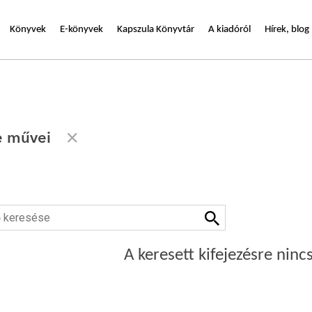
Könyvek
E-könyvek
Kapszula Könyvtár
A kiadóról
Hírek, blog
e művei
A keresett kifejezésre nincs