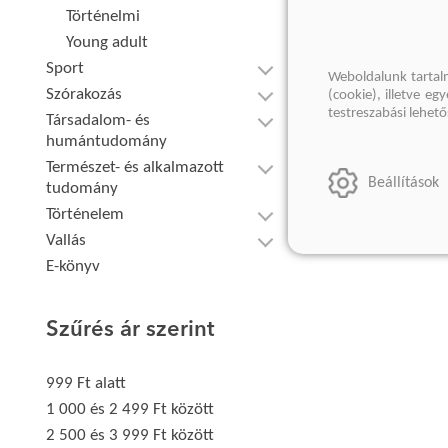
Történelmi
Young adult
Sport
Weboldalunk tartal
Szórakozás
(cookie), illetve e
testreszabási lehet
Társadalom- és
humántudomány
Természet- és alkalmazott
Beállítások
tudomány
Történelem
Vallás
E-könyv
Szűrés ár szerint
999 Ft alatt
1 000 és 2 499 Ft között
2 500 és 3 999 Ft között