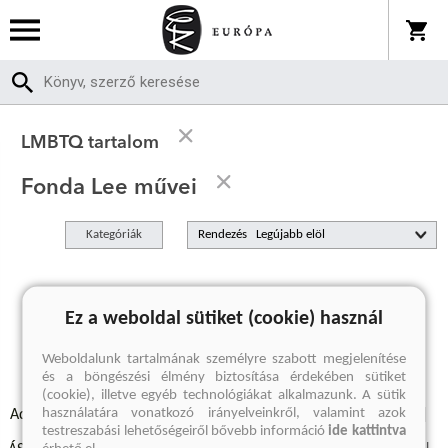
LMBTQ tartalom
Fonda Lee művei
Kategóriák
Rendezés
A keresett kifejezésre nincs találat
Ez a weboldal sütiket (cookie) használ
Weboldalunk tartalmának személyre szabott megjelenítése
és a böngészési élmény biztosítása érdekében sütiket
(cookie), illetve egyéb technológiákat alkalmazunk. A sütik
használatára vonatkozó irányelveinkről, valamint azok
Adatvédelmi szabályzatok
Elállási felmondási nyilatkozat
testreszabási lehetőségeiről bővebb információ
ide kattintva