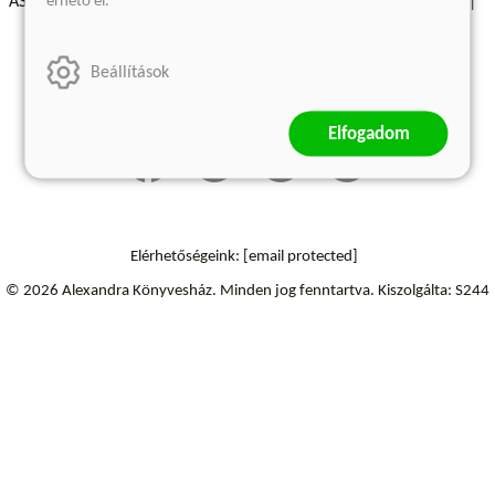
érhető el.
ÁSZF - Vásárlási feltételek
A kiadóról
Süti beállítások
Árkötött termékek
Kommentelési szabályzat
Beállítások
Szállítási információk
Elállás a szerződéstől
Elfogadom
Elérhetőségeink:
[email protected]
© 2026 Alexandra Könyvesház.
Minden jog fenntartva.
Kiszolgálta: S244