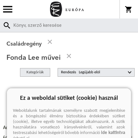
Családregény
Fonda Lee művei
Kategóriák
Rendezés
A keresett kifejezésre nincs találat
Ez a weboldal sütiket (cookie) használ
Weboldalunk tartalmának személyre szabott megjelenítése
és a böngészési élmény biztosítása érdekében sütiket
(cookie), illetve egyéb technológiákat alkalmazunk. A sütik
használatára vonatkozó irányelveinkről, valamint azok
Adatvédelmi szabályzatok
Elállási felmondási nyilatkozat
testreszabási lehetőségeiről bővebb információ
ide kattintva