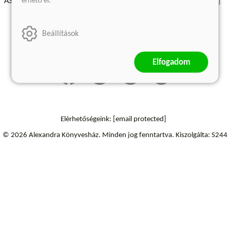
érhető el.
ÁSZF - Vásárlási feltételek
A kiadóról
Süti beállítások
Árkötött termékek
Kommentelési szabályzat
Beállítások
Szállítási információk
Elállás a szerződéstől
Elfogadom
Elérhetőségeink:
[email protected]
© 2026 Alexandra Könyvesház.
Minden jog fenntartva.
Kiszolgálta: S244