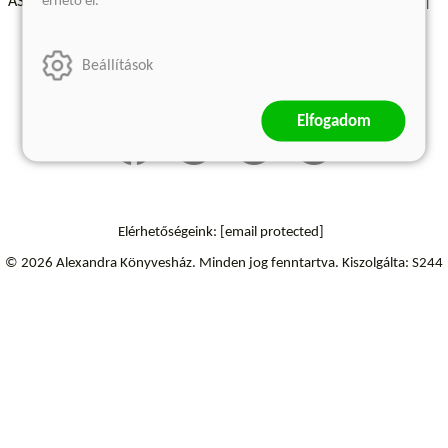
érhető el.
ÁSZF - Vásárlási feltételek
A kiadóról
Süti beállítások
Árkötött termékek
Kommentelési szabályzat
Beállítások
Szállítási információk
Elállás a szerződéstől
Elfogadom
Elérhetőségeink:
[email protected]
© 2026 Alexandra Könyvesház.
Minden jog fenntartva.
Kiszolgálta: S244