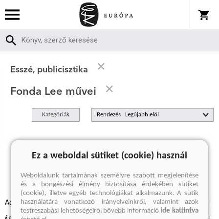
Esszé, publicisztika
Fonda Lee művei
Kategóriák
Rendezés
A keresett kifejezésre nincs találat
Ez a weboldal sütiket (cookie) használ
Weboldalunk tartalmának személyre szabott megjelenítése
és a böngészési élmény biztosítása érdekében sütiket
(cookie), illetve egyéb technológiákat alkalmazunk. A sütik
használatára vonatkozó irányelveinkről, valamint azok
Adatvédelmi szabályzatok
Elállási felmondási nyilatkozat
testreszabási lehetőségeiről bővebb információ
ide kattintva