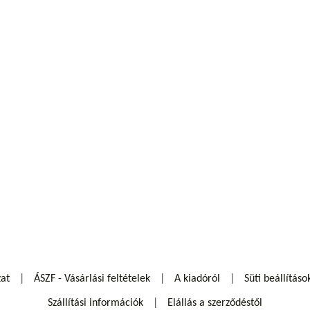
zat
ÁSZF - Vásárlási feltételek
A kiadóról
Süti beállításo
Szállítási információk
Elállás a szerződéstől