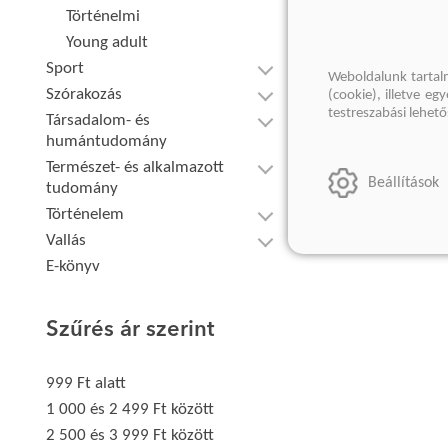
Történelmi
Young adult
Sport
Weboldalunk tartal
Szórakozás
(cookie), illetve e
testreszabási lehet
Társadalom- és
humántudomány
Természet- és alkalmazott
Beállítások
tudomány
Történelem
Vallás
E-könyv
Szűrés ár szerint
999 Ft alatt
1 000 és 2 499 Ft között
2 500 és 3 999 Ft között