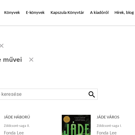
Könyvek
E-könyvek
Kapszula Könyvtár
A kiadóról
Hírek, blog
e művei
JÁDE HÁBORÚ
JÁDE VÁROS
Zöldcsont-saga II.
Zöldcsont-saga I.
Fonda Lee
Fonda Lee