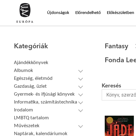
Újdonságok
Előrendelhető
Előkészületben
Kategóriák
Fantasy
Fonda Le
Ajándékkönyvek
Albumok
Egészség, életmód
Keresés
Gazdaság, üzlet
Gyermek- és ifjúsági könyvek
Informatika, számítástechnika
Irodalom
LMBTQ tartalom
Művészetek
Naptárak, kalendáriumok