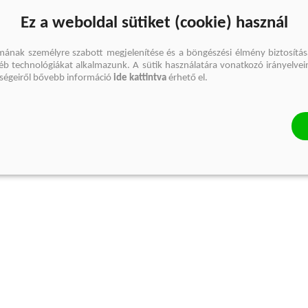
Ez a weboldal sütiket (cookie) használ
mának személyre szabott megjelenítése és a böngészési élmény biztosítás
gyéb technológiákat alkalmazunk. A sütik használatára vonatkozó irányelvei
őségeiről bővebb információ
ide kattintva
érhető el.