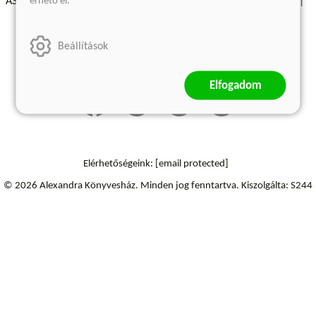
érhető el.
ÁSZF - Vásárlási feltételek
A kiadóról
Süti beállítások
Árkötött termékek
Kommentelési szabályzat
Beállítások
Szállítási információk
Elállás a szerződéstől
Elfogadom
Elérhetőségeink:
[email protected]
© 2026 Alexandra Könyvesház.
Minden jog fenntartva.
Kiszolgálta: S244