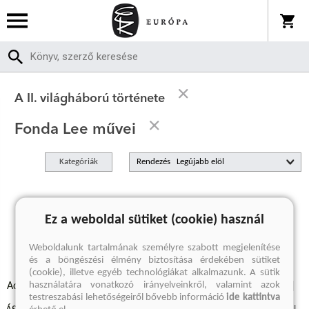
A II. világháború története
Fonda Lee művei
Kategóriák
Rendezés
A keresett kifejezésre nincs találat
Ez a weboldal sütiket (cookie) használ
Weboldalunk tartalmának személyre szabott megjelenítése
és a böngészési élmény biztosítása érdekében sütiket
(cookie), illetve egyéb technológiákat alkalmazunk. A sütik
használatára vonatkozó irányelveinkről, valamint azok
Adatvédelmi szabályzatok
Elállási felmondási nyilatkozat
testreszabási lehetőségeiről bővebb információ
ide kattintva