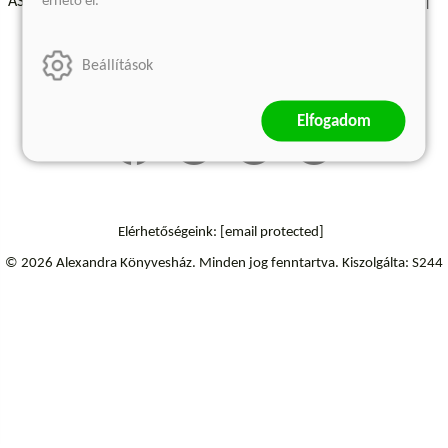
érhető el.
ÁSZF - Vásárlási feltételek
A kiadóról
Süti beállítások
Árkötött termékek
Kommentelési szabályzat
Beállítások
Szállítási információk
Elállás a szerződéstől
Elfogadom
Elérhetőségeink:
[email protected]
© 2026 Alexandra Könyvesház.
Minden jog fenntartva.
Kiszolgálta: S244