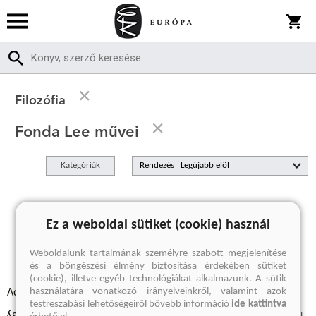
Filozófia
Fonda Lee művei
Kategóriák
Rendezés
A keresett kifejezésre nincs találat
Ez a weboldal sütiket (cookie) használ
Weboldalunk tartalmának személyre szabott megjelenítése
és a böngészési élmény biztosítása érdekében sütiket
(cookie), illetve egyéb technológiákat alkalmazunk. A sütik
használatára vonatkozó irányelveinkről, valamint azok
Adatvédelmi szabályzatok
Elállási felmondási nyilatkozat
testreszabási lehetőségeiről bővebb információ
ide kattintva