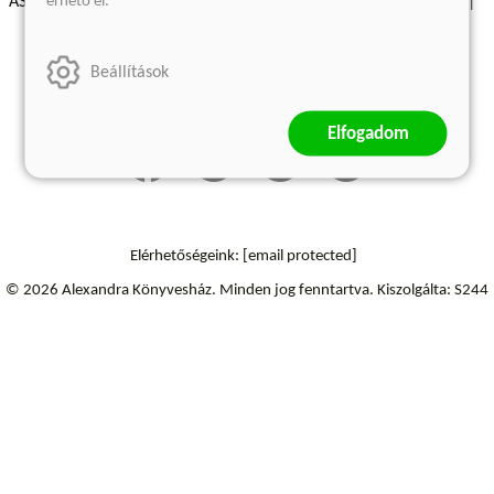
érhető el.
ÁSZF - Vásárlási feltételek
A kiadóról
Süti beállítások
Árkötött termékek
Kommentelési szabályzat
Beállítások
Szállítási információk
Elállás a szerződéstől
Elfogadom
Elérhetőségeink:
[email protected]
© 2026 Alexandra Könyvesház.
Minden jog fenntartva.
Kiszolgálta: S244