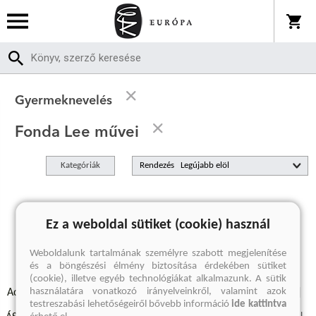
Gyermeknevelés
Fonda Lee művei
Kategóriák
Rendezés
A keresett kifejezésre nincs találat
Ez a weboldal sütiket (cookie) használ
Weboldalunk tartalmának személyre szabott megjelenítése
és a böngészési élmény biztosítása érdekében sütiket
(cookie), illetve egyéb technológiákat alkalmazunk. A sütik
használatára vonatkozó irányelveinkről, valamint azok
Adatvédelmi szabályzatok
Elállási felmondási nyilatkozat
testreszabási lehetőségeiről bővebb információ
ide kattintva