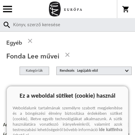
Egyéb
Fonda Lee művei
Kategóriák
Rendezés
A keresett kifejezésre nincs találat
Ez a weboldal sütiket (cookie) használ
Weboldalunk tartalmának személyre szabott megjelenítése
és a böngészési élmény biztosítása érdekében sütiket
(cookie), illetve egyéb technológiákat alkalmazunk. A sütik
használatára vonatkozó irányelveinkről, valamint azok
Adatvédelmi szabályzatok
Elállási felmondási nyilatkozat
testreszabási lehetőségeiről bővebb információ
ide kattintva