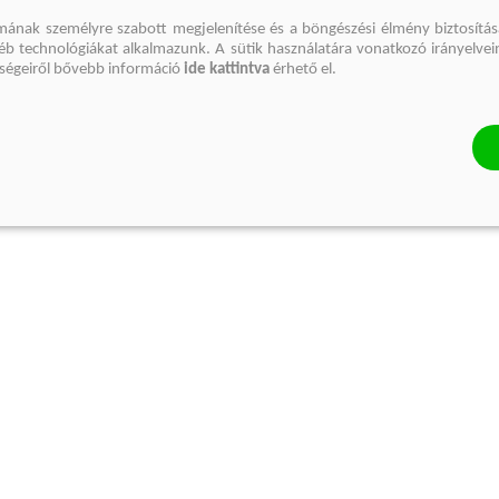
mának személyre szabott megjelenítése és a böngészési élmény biztosítás
gyéb technológiákat alkalmazunk. A sütik használatára vonatkozó irányelvei
őségeiről bővebb információ
ide kattintva
érhető el.