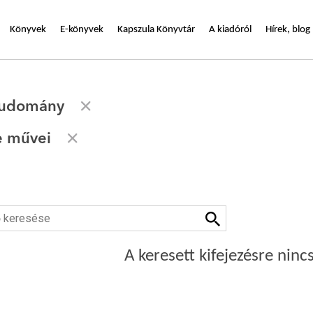
Könyvek
E-könyvek
Kapszula Könyvtár
A kiadóról
Hírek, blog
tudomány
e művei
A keresett kifejezésre nincs