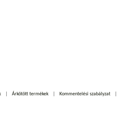
k
Árkötött termékek
Kommentelési szabályzat