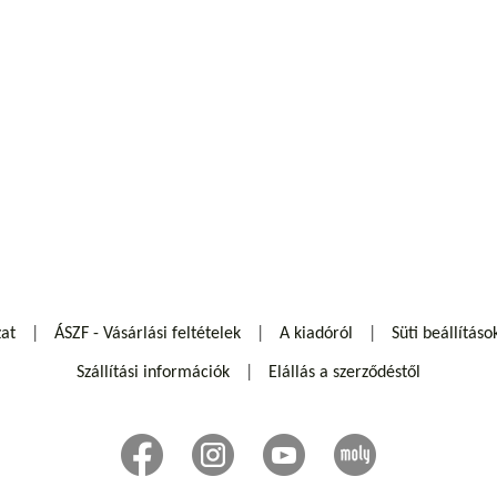
zat
ÁSZF - Vásárlási feltételek
A kiadóról
Süti beállításo
Szállítási információk
Elállás a szerződéstől