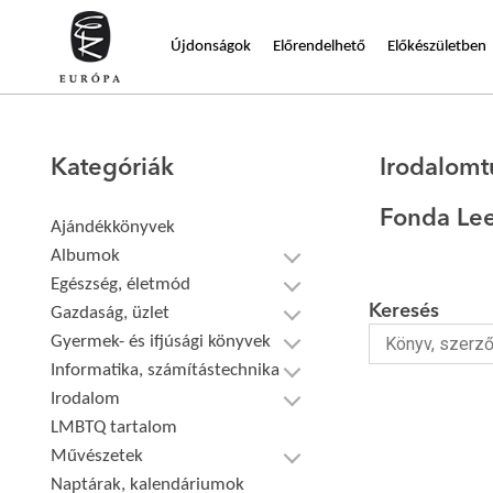
Újdonságok
Előrendelhető
Előkészületben
Kategóriák
Irodalom
Fonda Le
Ajándékkönyvek
Albumok
Egészség, életmód
Keresés
Gazdaság, üzlet
Gyermek- és ifjúsági könyvek
Informatika, számítástechnika
Irodalom
LMBTQ tartalom
Művészetek
Naptárak, kalendáriumok