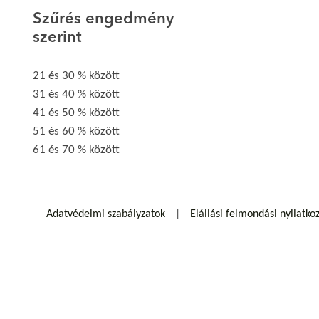
Szűrés engedmény
szerint
21 és 30 % között
31 és 40 % között
41 és 50 % között
51 és 60 % között
61 és 70 % között
Adatvédelmi szabályzatok
Elállási felmondási nyilatko