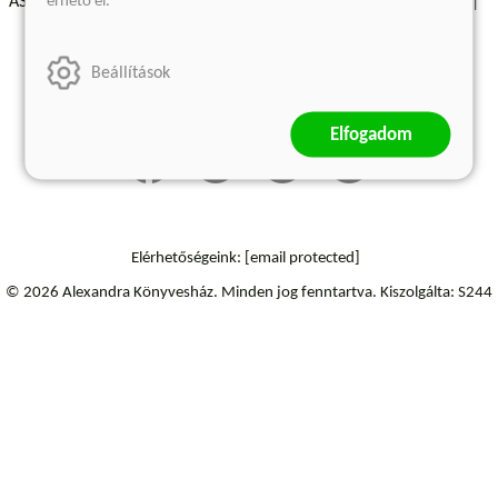
érhető el.
ÁSZF - Vásárlási feltételek
A kiadóról
Süti beállítások
Árkötött termékek
Kommentelési szabályzat
Beállítások
Szállítási információk
Elállás a szerződéstől
Elfogadom
Elérhetőségeink:
[email protected]
© 2026 Alexandra Könyvesház.
Minden jog fenntartva.
Kiszolgálta: S244