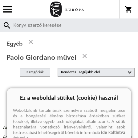
Egyéb
Paolo Giordano művei
Kategóriák
Rendezés
A keresett kifejezésre nincs találat
Ez a weboldal sütiket (cookie) használ
Weboldalunk tartalmának személyre szabott megjelenítése
és a böngészési élmény biztosítása érdekében sütiket
(cookie), illetve egyéb technológiákat alkalmazunk. A sütik
használatára vonatkozó irányelveinkről, valamint azok
Adatvédelmi szabályzatok
Elállási felmondási nyilatkozat
testreszabási lehetőségeiről bővebb információ
ide kattintva