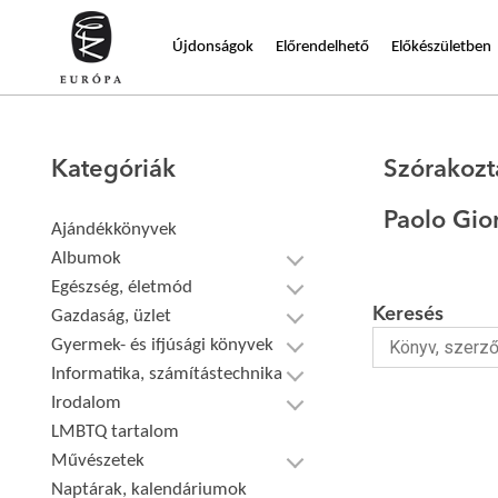
Újdonságok
Előrendelhető
Előkészületben
Kategóriák
Szórakozt
Paolo Gio
Ajándékkönyvek
Albumok
Egészség, életmód
Keresés
Gazdaság, üzlet
Gyermek- és ifjúsági könyvek
Informatika, számítástechnika
Irodalom
LMBTQ tartalom
Művészetek
Naptárak, kalendáriumok