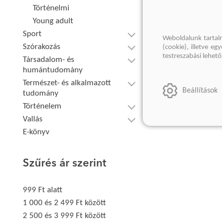
Történelmi
Young adult
Sport
Weboldalunk tartal
Szórakozás
(cookie), illetve e
testreszabási lehet
Társadalom- és
humántudomány
Természet- és alkalmazott
Beállítások
tudomány
Történelem
Vallás
E-könyv
Szűrés ár szerint
999 Ft alatt
1 000 és 2 499 Ft között
2 500 és 3 999 Ft között