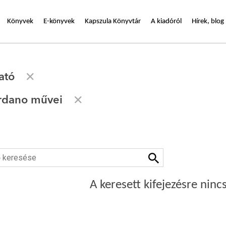
Könyvek
E-könyvek
Kapszula Könyvtár
A kiadóról
Hírek, blog
ató
rdano művei
A keresett kifejezésre nincs