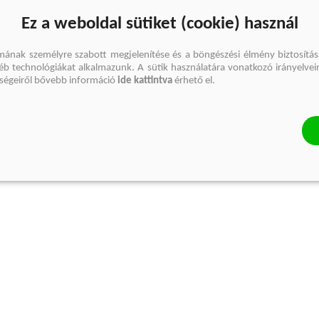
Ez a weboldal sütiket (cookie) használ
mának személyre szabott megjelenítése és a böngészési élmény biztosítás
gyéb technológiákat alkalmazunk. A sütik használatára vonatkozó irányelvei
őségeiről bővebb információ
ide kattintva
érhető el.