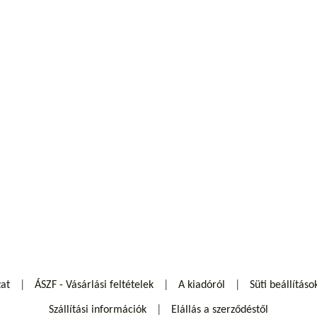
zat
ÁSZF - Vásárlási feltételek
A kiadóról
Süti beállításo
Szállítási információk
Elállás a szerződéstől