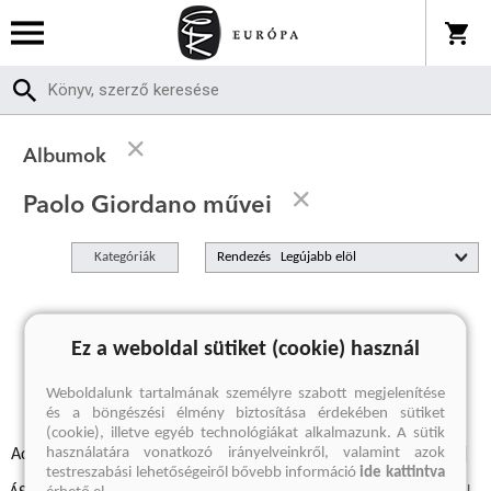
Albumok
Paolo Giordano művei
Kategóriák
Rendezés
A keresett kifejezésre nincs találat
Ez a weboldal sütiket (cookie) használ
Weboldalunk tartalmának személyre szabott megjelenítése
és a böngészési élmény biztosítása érdekében sütiket
(cookie), illetve egyéb technológiákat alkalmazunk. A sütik
használatára vonatkozó irányelveinkről, valamint azok
Adatvédelmi szabályzatok
Elállási felmondási nyilatkozat
testreszabási lehetőségeiről bővebb információ
ide kattintva