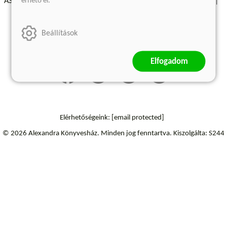
érhető el.
ÁSZF - Vásárlási feltételek
A kiadóról
Süti beállítások
Árkötött termékek
Kommentelési szabályzat
Beállítások
Szállítási információk
Elállás a szerződéstől
Elfogadom
Elérhetőségeink:
[email protected]
© 2026 Alexandra Könyvesház.
Minden jog fenntartva.
Kiszolgálta: S244