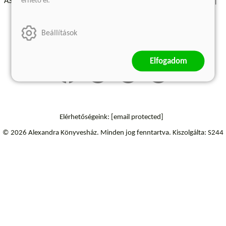
érhető el.
ÁSZF - Vásárlási feltételek
A kiadóról
Süti beállítások
Árkötött termékek
Kommentelési szabályzat
Beállítások
Szállítási információk
Elállás a szerződéstől
Elfogadom
Elérhetőségeink:
[email protected]
© 2026 Alexandra Könyvesház.
Minden jog fenntartva.
Kiszolgálta: S244