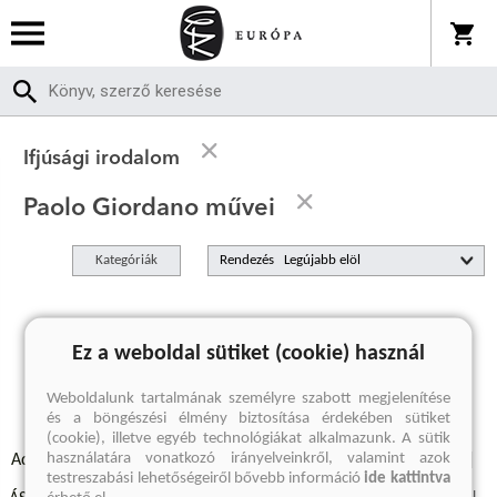
Ifjúsági irodalom
Paolo Giordano művei
Kategóriák
Rendezés
A keresett kifejezésre nincs találat
Ez a weboldal sütiket (cookie) használ
Weboldalunk tartalmának személyre szabott megjelenítése
és a böngészési élmény biztosítása érdekében sütiket
(cookie), illetve egyéb technológiákat alkalmazunk. A sütik
használatára vonatkozó irányelveinkről, valamint azok
Adatvédelmi szabályzatok
Elállási felmondási nyilatkozat
testreszabási lehetőségeiről bővebb információ
ide kattintva