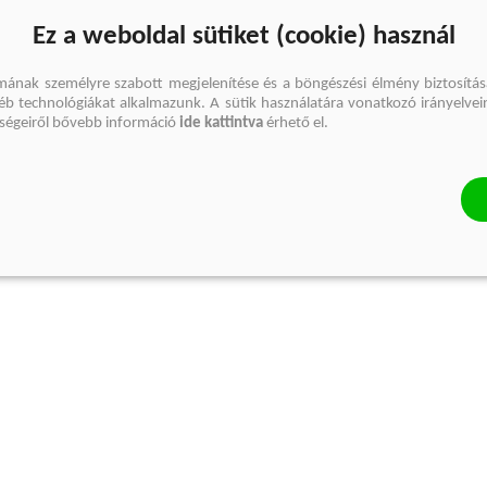
Ez a weboldal sütiket (cookie) használ
mának személyre szabott megjelenítése és a böngészési élmény biztosítás
gyéb technológiákat alkalmazunk. A sütik használatára vonatkozó irányelvei
őségeiről bővebb információ
ide kattintva
érhető el.