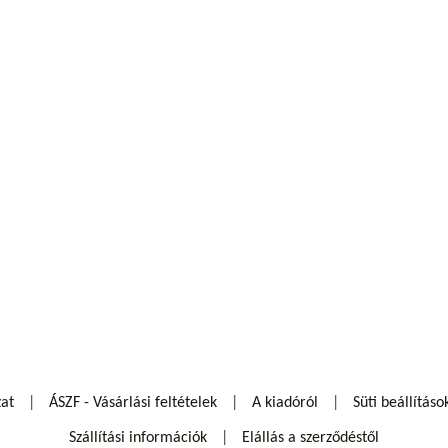
zat
ÁSZF - Vásárlási feltételek
A kiadóról
Süti beállításo
Szállítási információk
Elállás a szerződéstől