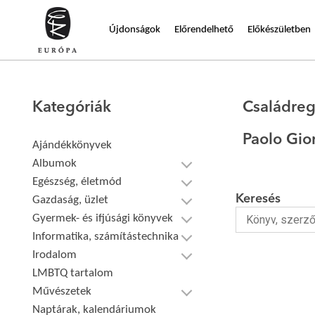
Újdonságok
Előrendelhető
Előkészületben
Kategóriák
Családre
Paolo Gio
Ajándékkönyvek
Albumok
Egészség, életmód
Keresés
Gazdaság, üzlet
Gyermek- és ifjúsági könyvek
Informatika, számítástechnika
Irodalom
LMBTQ tartalom
Művészetek
Naptárak, kalendáriumok