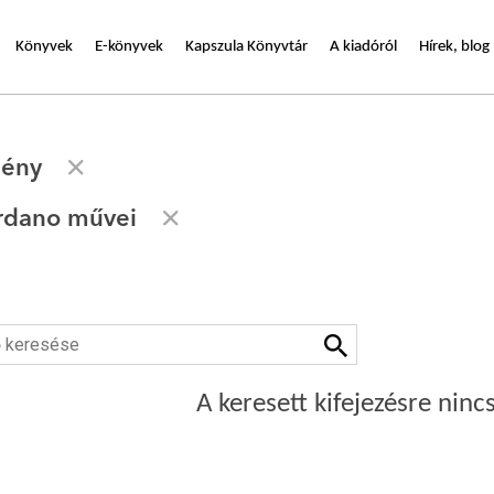
Könyvek
E-könyvek
Kapszula Könyvtár
A kiadóról
Hírek, blog
gény
rdano művei
A keresett kifejezésre nincs