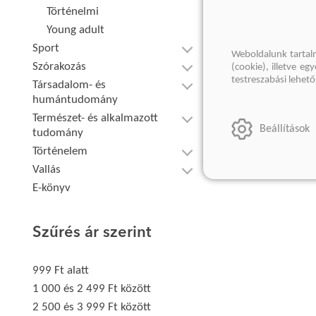
Történelmi
Young adult
Sport
Weboldalunk tartal
Szórakozás
(cookie), illetve e
testreszabási lehet
Társadalom- és
humántudomány
Természet- és alkalmazott
Beállítások
tudomány
Történelem
Vallás
E-könyv
Szűrés ár szerint
999 Ft alatt
1 000 és 2 499 Ft között
2 500 és 3 999 Ft között