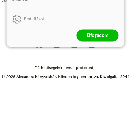
érhető el.
ÁSZF - Vásárlási feltételek
A kiadóról
Süti beállítások
Árkötött termékek
Kommentelési szabályzat
Beállítások
Szállítási információk
Elállás a szerződéstől
Elfogadom
Elérhetőségeink:
[email protected]
© 2026 Alexandra Könyvesház.
Minden jog fenntartva.
Kiszolgálta: S244