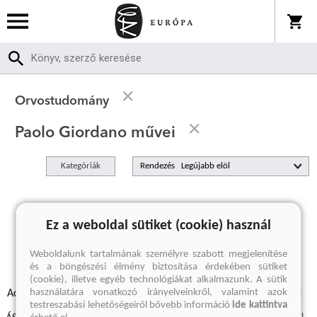
Orvostudomány
Paolo Giordano művei
Kategóriák
Rendezés
A keresett kifejezésre nincs találat
Ez a weboldal sütiket (cookie) használ
Weboldalunk tartalmának személyre szabott megjelenítése
és a böngészési élmény biztosítása érdekében sütiket
(cookie), illetve egyéb technológiákat alkalmazunk. A sütik
használatára vonatkozó irányelveinkről, valamint azok
Adatvédelmi szabályzatok
Elállási felmondási nyilatkozat
testreszabási lehetőségeiről bővebb információ
ide kattintva