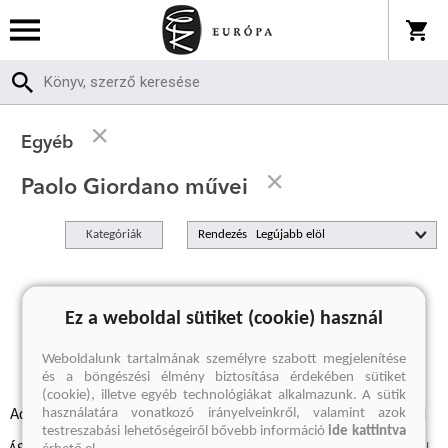
Egyéb
Paolo Giordano művei
Kategóriák
Rendezés
A keresett kifejezésre nincs találat
Ez a weboldal sütiket (cookie) használ
Weboldalunk tartalmának személyre szabott megjelenítése
és a böngészési élmény biztosítása érdekében sütiket
(cookie), illetve egyéb technológiákat alkalmazunk. A sütik
használatára vonatkozó irányelveinkről, valamint azok
Adatvédelmi szabályzatok
Elállási felmondási nyilatkozat
testreszabási lehetőségeiről bővebb információ
ide kattintva