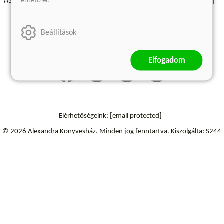
érhető el.
ÁSZF - Vásárlási feltételek
A kiadóról
Süti beállítások
Árkötött termékek
Kommentelési szabályzat
Beállítások
Szállítási információk
Elállás a szerződéstől
Elfogadom
Elérhetőségeink:
[email protected]
© 2026 Alexandra Könyvesház.
Minden jog fenntartva.
Kiszolgálta: S244