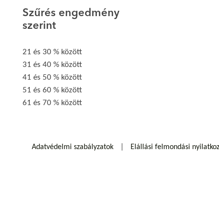
Szűrés engedmény
szerint
21 és 30 % között
31 és 40 % között
41 és 50 % között
51 és 60 % között
61 és 70 % között
Adatvédelmi szabályzatok
Elállási felmondási nyilatko