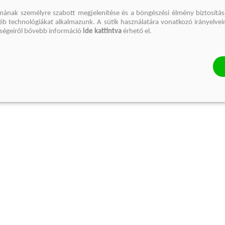
mának személyre szabott megjelenítése és a böngészési élmény biztosítás
gyéb technológiákat alkalmazunk. A sütik használatára vonatkozó irányelvei
őségeiről bővebb információ
ide kattintva
érhető el.