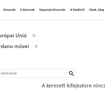
Könyvek
E-könyvek
Kapszula Könyvtár
A kiadóról
Hírek, blog
urópai Unió
rdano művei
A keresett kifejezésre nincs