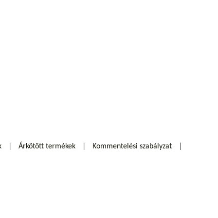
k
Árkötött termékek
Kommentelési szabályzat