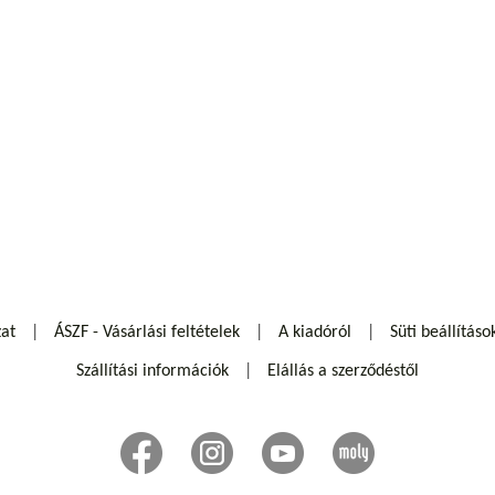
zat
ÁSZF - Vásárlási feltételek
A kiadóról
Süti beállításo
Szállítási információk
Elállás a szerződéstől