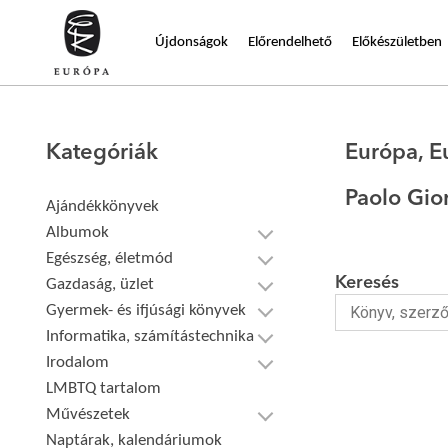
Újdonságok
Előrendelhető
Előkészületben
Kategóriák
Európa, E
Paolo Gio
Ajándékkönyvek
Albumok
Egészség, életmód
Keresés
Gazdaság, üzlet
Gyermek- és ifjúsági könyvek
Informatika, számítástechnika
Irodalom
LMBTQ tartalom
Művészetek
Naptárak, kalendáriumok