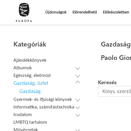
Újdonságok
Előrendelhető
Előkészületben
Kategóriák
Gazdaság
Paolo Gio
Ajándékkönyvek
Albumok
Egészség, életmód
Keresés
Gazdaság, üzlet
Gazdaság
Gyermek- és ifjúsági könyvek
Informatika, számítástechnika
Irodalom
LMBTQ tartalom
Művészetek