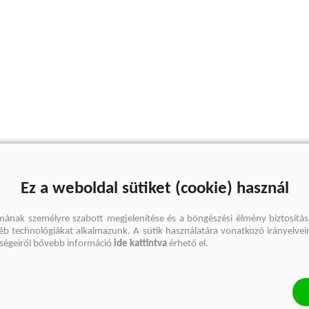
Ez a weboldal sütiket (cookie) használ
mának személyre szabott megjelenítése és a böngészési élmény biztosítás
gyéb technológiákat alkalmazunk. A sütik használatára vonatkozó irányelvei
őségeiről bővebb információ
ide kattintva
érhető el.