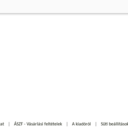
zat
ÁSZF - Vásárlási feltételek
A kiadóról
Süti beállításo