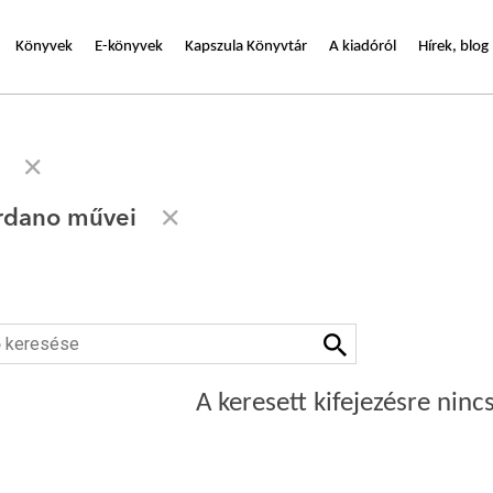
Könyvek
E-könyvek
Kapszula Könyvtár
A kiadóról
Hírek, blog
rdano művei
A keresett kifejezésre nincs