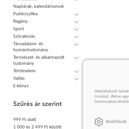
Naptárak, kalendáriumok
Publicisztika
Regény
Sport
Szórakozás
Társadalom- és
humántudomány
Természet- és alkalmazott
tudomány
Történelem
Vallás
E-könyv
Weboldalunk tartal
(cookie), illetve e
testreszabási lehet
Szűrés ár szerint
999 Ft alatt
Beállítások
1 000 és 2 499 Ft között