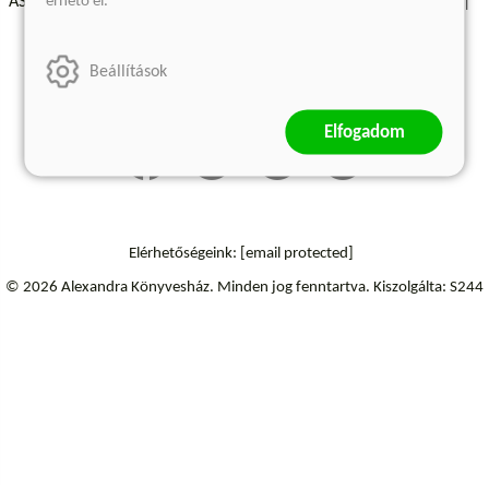
érhető el.
ÁSZF - Vásárlási feltételek
A kiadóról
Süti beállítások
Árkötött termékek
Kommentelési szabályzat
Beállítások
Szállítási információk
Elállás a szerződéstől
Elfogadom
Elérhetőségeink:
[email protected]
© 2026 Alexandra Könyvesház.
Minden jog fenntartva.
Kiszolgálta: S244