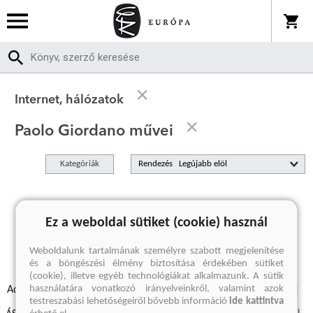
Internet, hálózatok
Paolo Giordano művei
Kategóriák
Rendezés
A keresett kifejezésre nincs találat
Ez a weboldal sütiket (cookie) használ
Weboldalunk tartalmának személyre szabott megjelenítése
és a böngészési élmény biztosítása érdekében sütiket
(cookie), illetve egyéb technológiákat alkalmazunk. A sütik
használatára vonatkozó irányelveinkről, valamint azok
Adatvédelmi szabályzatok
Elállási felmondási nyilatkozat
testreszabási lehetőségeiről bővebb információ
ide kattintva