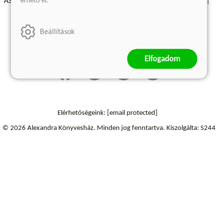
érhető el.
ÁSZF - Vásárlási feltételek
A kiadóról
Süti beállítások
Árkötött termékek
Kommentelési szabályzat
Beállítások
Szállítási információk
Elállás a szerződéstől
Elfogadom
Elérhetőségeink:
[email protected]
© 2026 Alexandra Könyvesház.
Minden jog fenntartva.
Kiszolgálta: S244