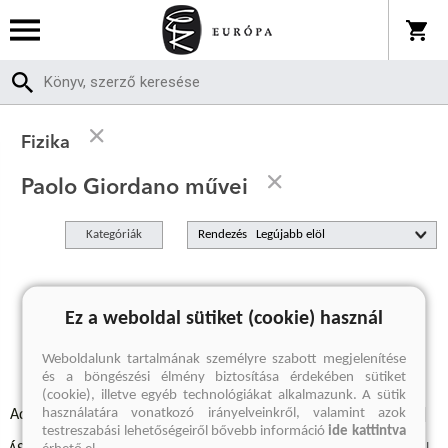
Fizika
Paolo Giordano művei
Kategóriák
Rendezés
A keresett kifejezésre nincs találat
Ez a weboldal sütiket (cookie) használ
Weboldalunk tartalmának személyre szabott megjelenítése
és a böngészési élmény biztosítása érdekében sütiket
(cookie), illetve egyéb technológiákat alkalmazunk. A sütik
használatára vonatkozó irányelveinkről, valamint azok
Adatvédelmi szabályzatok
Elállási felmondási nyilatkozat
testreszabási lehetőségeiről bővebb információ
ide kattintva