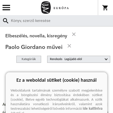
Elbeszélés, novella, kisregény
Paolo Giordano művei
Kategóriák
Rendezés
A keresett kifejezésre nincs találat
Ez a weboldal sütiket (cookie) használ
Weboldalunk tartalmának személyre szabott megjelenítése
és a böngészési élmény biztosítása érdekében sütiket
(cookie), illetve egyéb technológiákat alkalmazunk. A sütik
használatára vonatkozó irányelveinkről, valamint azok
Adatvédelmi szabályzatok
Elállási felmondási nyilatkozat
testreszabási lehetőségeiről bővebb információ
ide kattintva