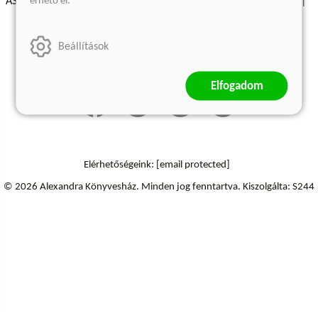
érhető el.
ÁSZF - Vásárlási feltételek
A kiadóról
Süti beállítások
Árkötött termékek
Kommentelési szabályzat
Beállítások
Szállítási információk
Elállás a szerződéstől
Elfogadom
Elérhetőségeink:
[email protected]
© 2026 Alexandra Könyvesház.
Minden jog fenntartva.
Kiszolgálta: S244