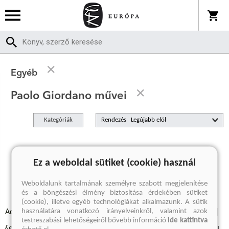
Egyéb
Paolo Giordano művei
Kategóriák
Rendezés
A keresett kifejezésre nincs találat
Ez a weboldal sütiket (cookie) használ
Weboldalunk tartalmának személyre szabott megjelenítése
és a böngészési élmény biztosítása érdekében sütiket
(cookie), illetve egyéb technológiákat alkalmazunk. A sütik
használatára vonatkozó irányelveinkről, valamint azok
Adatvédelmi szabályzatok
Elállási felmondási nyilatkozat
testreszabási lehetőségeiről bővebb információ
ide kattintva