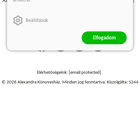
érhető el.
ÁSZF - Vásárlási feltételek
A kiadóról
Süti beállítások
Árkötött termékek
Kommentelési szabályzat
Beállítások
Szállítási információk
Elállás a szerződéstől
Elfogadom
Elérhetőségeink:
[email protected]
© 2026 Alexandra Könyvesház.
Minden jog fenntartva.
Kiszolgálta: S244