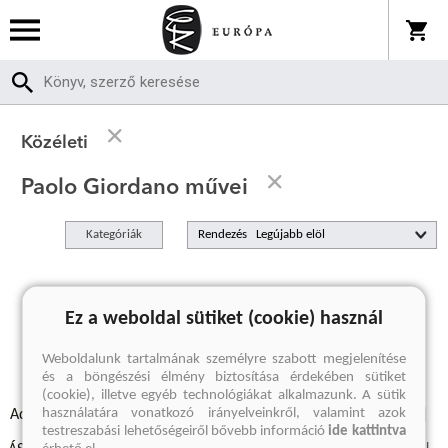
Közéleti
Paolo Giordano művei
Kategóriák
Rendezés
A keresett kifejezésre nincs találat
Ez a weboldal sütiket (cookie) használ
Weboldalunk tartalmának személyre szabott megjelenítése
és a böngészési élmény biztosítása érdekében sütiket
(cookie), illetve egyéb technológiákat alkalmazunk. A sütik
használatára vonatkozó irányelveinkről, valamint azok
Adatvédelmi szabályzatok
Elállási felmondási nyilatkozat
testreszabási lehetőségeiről bővebb információ
ide kattintva