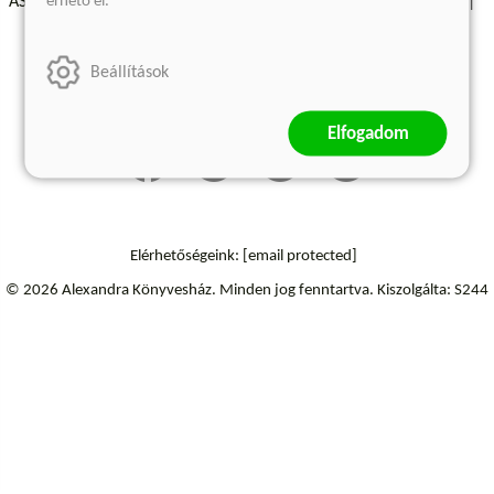
érhető el.
ÁSZF - Vásárlási feltételek
A kiadóról
Süti beállítások
Árkötött termékek
Kommentelési szabályzat
Beállítások
Szállítási információk
Elállás a szerződéstől
Elfogadom
Elérhetőségeink:
[email protected]
© 2026 Alexandra Könyvesház.
Minden jog fenntartva.
Kiszolgálta: S244