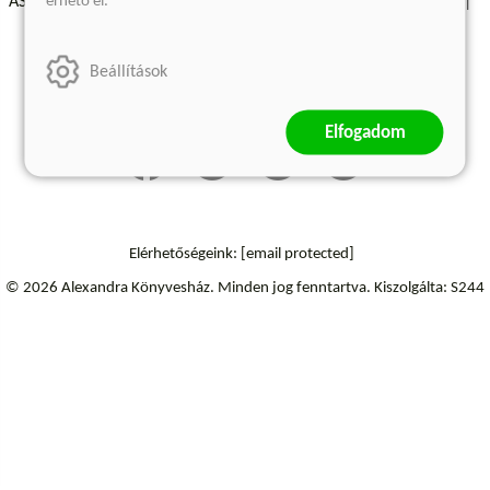
érhető el.
ÁSZF - Vásárlási feltételek
A kiadóról
Süti beállítások
Árkötött termékek
Kommentelési szabályzat
Beállítások
Szállítási információk
Elállás a szerződéstől
Elfogadom
Elérhetőségeink:
[email protected]
© 2026 Alexandra Könyvesház.
Minden jog fenntartva.
Kiszolgálta: S244