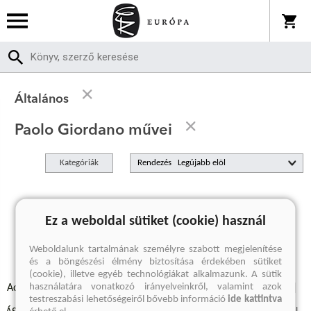
Általános
Paolo Giordano művei
Kategóriák
Rendezés
A keresett kifejezésre nincs találat
Ez a weboldal sütiket (cookie) használ
Weboldalunk tartalmának személyre szabott megjelenítése
és a böngészési élmény biztosítása érdekében sütiket
(cookie), illetve egyéb technológiákat alkalmazunk. A sütik
használatára vonatkozó irányelveinkről, valamint azok
Adatvédelmi szabályzatok
Elállási felmondási nyilatkozat
testreszabási lehetőségeiről bővebb információ
ide kattintva