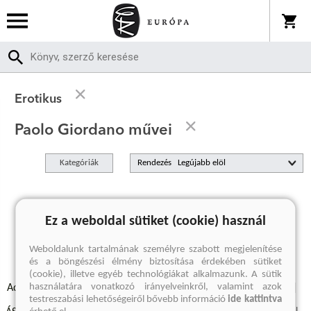
Erotikus
Paolo Giordano művei
Kategóriák
Rendezés
A keresett kifejezésre nincs találat
Ez a weboldal sütiket (cookie) használ
Weboldalunk tartalmának személyre szabott megjelenítése
és a böngészési élmény biztosítása érdekében sütiket
(cookie), illetve egyéb technológiákat alkalmazunk. A sütik
használatára vonatkozó irányelveinkről, valamint azok
Adatvédelmi szabályzatok
Elállási felmondási nyilatkozat
testreszabási lehetőségeiről bővebb információ
ide kattintva