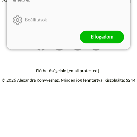
érhető el.
ÁSZF - Vásárlási feltételek
A kiadóról
Süti beállítások
Árkötött termékek
Kommentelési szabályzat
Beállítások
Szállítási információk
Elfogadom
Elérhetőségeink:
[email protected]
© 2026 Alexandra Könyvesház.
Minden jog fenntartva.
Kiszolgálta: S244