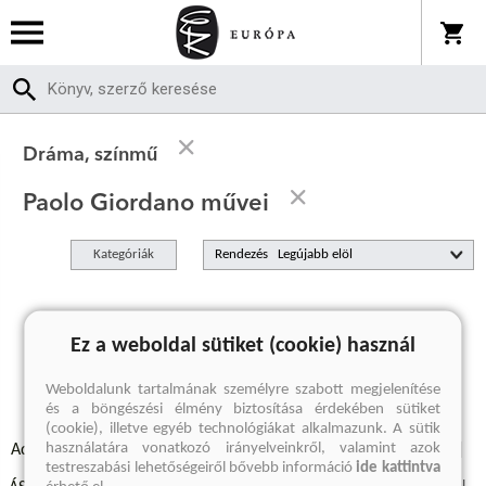
Dráma, színmű
Paolo Giordano művei
Kategóriák
Rendezés
A keresett kifejezésre nincs találat
Ez a weboldal sütiket (cookie) használ
Weboldalunk tartalmának személyre szabott megjelenítése
és a böngészési élmény biztosítása érdekében sütiket
(cookie), illetve egyéb technológiákat alkalmazunk. A sütik
használatára vonatkozó irányelveinkről, valamint azok
Adatvédelmi szabályzatok
Elállási felmondási nyilatkozat
testreszabási lehetőségeiről bővebb információ
ide kattintva