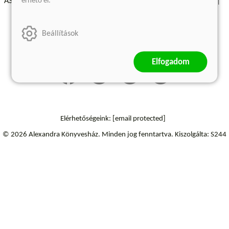
érhető el.
ÁSZF - Vásárlási feltételek
A kiadóról
Süti beállítások
Árkötött termékek
Kommentelési szabályzat
Beállítások
Szállítási információk
Elállás a szerződéstől
Elfogadom
Elérhetőségeink:
[email protected]
© 2026 Alexandra Könyvesház.
Minden jog fenntartva.
Kiszolgálta: S244