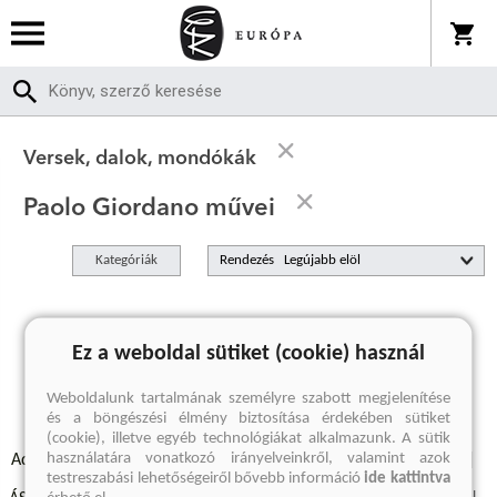
Versek, dalok, mondókák
Paolo Giordano művei
Kategóriák
Rendezés
A keresett kifejezésre nincs találat
Ez a weboldal sütiket (cookie) használ
Weboldalunk tartalmának személyre szabott megjelenítése
és a böngészési élmény biztosítása érdekében sütiket
(cookie), illetve egyéb technológiákat alkalmazunk. A sütik
használatára vonatkozó irányelveinkről, valamint azok
Adatvédelmi szabályzatok
Elállási felmondási nyilatkozat
testreszabási lehetőségeiről bővebb információ
ide kattintva