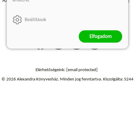
érhető el.
ÁSZF - Vásárlási feltételek
A kiadóról
Süti beállítások
Árkötött termékek
Kommentelési szabályzat
Beállítások
Szállítási információk
Elállás a szerződéstől
Elfogadom
Elérhetőségeink:
[email protected]
© 2026 Alexandra Könyvesház.
Minden jog fenntartva.
Kiszolgálta: S244