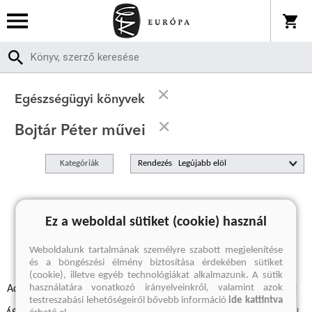
Egészségügyi könyvek
Bojtár Péter művei
Kategóriák
Rendezés
A keresett kifejezésre nincs találat
Ez a weboldal sütiket (cookie) használ
Weboldalunk tartalmának személyre szabott megjelenítése
és a böngészési élmény biztosítása érdekében sütiket
(cookie), illetve egyéb technológiákat alkalmazunk. A sütik
használatára vonatkozó irányelveinkről, valamint azok
Adatvédelmi szabályzatok
Elállási felmondási nyilatkozat
testreszabási lehetőségeiről bővebb információ
ide kattintva