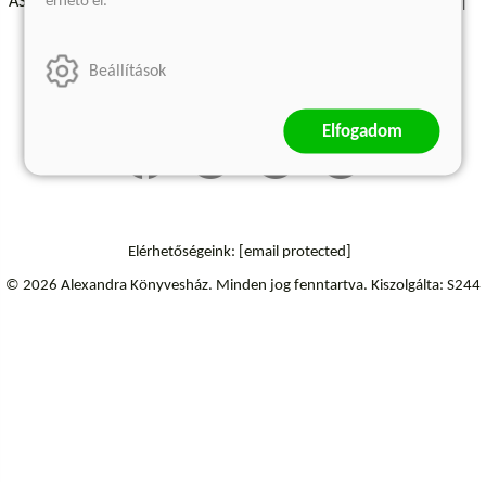
érhető el.
ÁSZF - Vásárlási feltételek
A kiadóról
Süti beállítások
Árkötött termékek
Kommentelési szabályzat
Beállítások
Szállítási információk
Elállás a szerződéstől
Elfogadom
Elérhetőségeink:
[email protected]
© 2026 Alexandra Könyvesház.
Minden jog fenntartva.
Kiszolgálta: S244