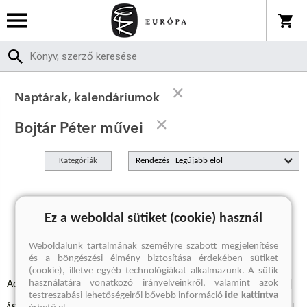
Naptárak, kalendáriumok
Bojtár Péter művei
Kategóriák
Rendezés
A keresett kifejezésre nincs találat
Ez a weboldal sütiket (cookie) használ
Weboldalunk tartalmának személyre szabott megjelenítése
és a böngészési élmény biztosítása érdekében sütiket
(cookie), illetve egyéb technológiákat alkalmazunk. A sütik
használatára vonatkozó irányelveinkről, valamint azok
Adatvédelmi szabályzatok
Elállási felmondási nyilatkozat
testreszabási lehetőségeiről bővebb információ
ide kattintva