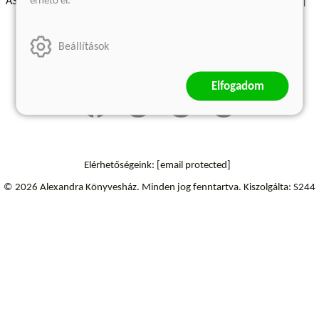
érhető el.
ÁSZF - Vásárlási feltételek
A kiadóról
Süti beállítások
Árkötött termékek
Kommentelési szabályzat
Beállítások
Szállítási információk
Elállás a szerződéstől
Elfogadom
Elérhetőségeink:
[email protected]
© 2026 Alexandra Könyvesház.
Minden jog fenntartva.
Kiszolgálta: S244