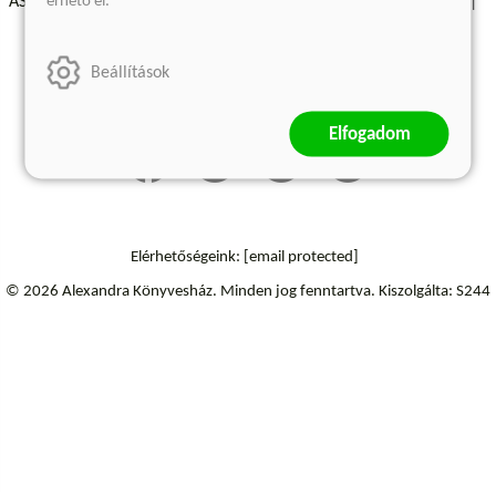
érhető el.
ÁSZF - Vásárlási feltételek
A kiadóról
Süti beállítások
Árkötött termékek
Kommentelési szabályzat
Beállítások
Szállítási információk
Elállás a szerződéstől
Elfogadom
Elérhetőségeink:
[email protected]
© 2026 Alexandra Könyvesház.
Minden jog fenntartva.
Kiszolgálta: S244