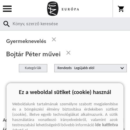
Gyermeknevelés
Bojtár Péter művei
Kategóriák
Rendezés
A keresett kifejezésre nincs találat
Ez a weboldal sütiket (cookie) használ
Weboldalunk tartalmának személyre szabott megjelenítése
és a böngészési élmény biztosítása érdekében sütiket
(cookie), illetve egyéb technológiákat alkalmazunk. A sütik
használatára vonatkozó irányelveinkről, valamint azok
Adatvédelmi szabályzatok
Elállási felmondási nyilatkozat
testreszabási lehetőségeiről bővebb információ
ide kattintva