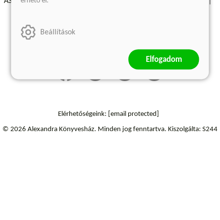
érhető el.
ÁSZF - Vásárlási feltételek
A kiadóról
Süti beállítások
Árkötött termékek
Kommentelési szabályzat
Beállítások
Szállítási információk
Elállás a szerződéstől
Elfogadom
Elérhetőségeink:
[email protected]
© 2026 Alexandra Könyvesház.
Minden jog fenntartva.
Kiszolgálta: S244