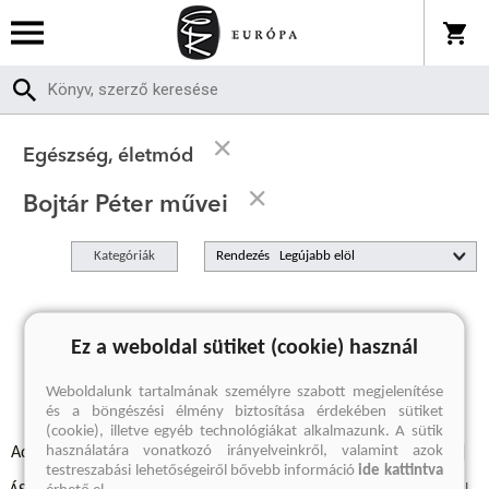
Egészség, életmód
Bojtár Péter művei
Kategóriák
Rendezés
A keresett kifejezésre nincs találat
Ez a weboldal sütiket (cookie) használ
Weboldalunk tartalmának személyre szabott megjelenítése
és a böngészési élmény biztosítása érdekében sütiket
(cookie), illetve egyéb technológiákat alkalmazunk. A sütik
használatára vonatkozó irányelveinkről, valamint azok
Adatvédelmi szabályzatok
Elállási felmondási nyilatkozat
testreszabási lehetőségeiről bővebb információ
ide kattintva