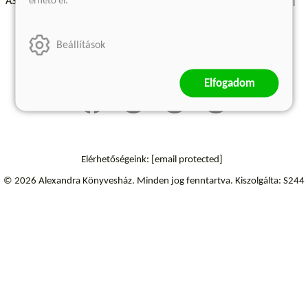
érhető el.
ÁSZF - Vásárlási feltételek
A kiadóról
Süti beállítások
Árkötött termékek
Kommentelési szabályzat
Beállítások
Szállítási információk
Elfogadom
Elérhetőségeink:
[email protected]
© 2026 Alexandra Könyvesház.
Minden jog fenntartva.
Kiszolgálta: S244