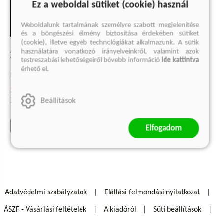
Ez a weboldal sütiket (cookie) használ
Weboldalunk tartalmának személyre szabott megjelenítése
és a böngészési élmény biztosítása érdekében sütiket
(cookie), illetve egyéb technológiákat alkalmazunk. A sütik
A LIBERALIZMUS
használatára vonatkozó irányelveinkről, valamint azok
VESSZŐFUTÁSA
testreszabási lehetőségeiről bővebb információ
ide kattintva
érhető el.
Francis Fukuyama
3 749 Ft
Eredeti ár:
4 999 Ft
Beállítások
kosárba
Elfogadom
Adatvédelmi szabályzatok
Elállási felmondási nyilatkozat
ÁSZF - Vásárlási feltételek
A kiadóról
Süti beállítások