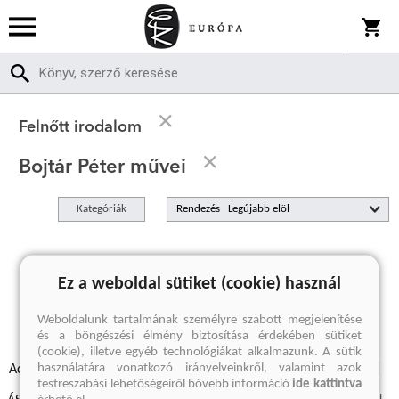
Felnőtt irodalom
Bojtár Péter művei
Kategóriák
Rendezés
A keresett kifejezésre nincs találat
Ez a weboldal sütiket (cookie) használ
Weboldalunk tartalmának személyre szabott megjelenítése
és a böngészési élmény biztosítása érdekében sütiket
(cookie), illetve egyéb technológiákat alkalmazunk. A sütik
használatára vonatkozó irányelveinkről, valamint azok
Adatvédelmi szabályzatok
Elállási felmondási nyilatkozat
testreszabási lehetőségeiről bővebb információ
ide kattintva