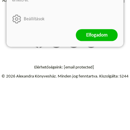
érhető el.
ÁSZF - Vásárlási feltételek
A kiadóról
Süti beállítások
Árkötött termékek
Kommentelési szabályzat
Beállítások
Szállítási információk
Elállás a szerződéstől
Elfogadom
Elérhetőségeink:
[email protected]
© 2026 Alexandra Könyvesház.
Minden jog fenntartva.
Kiszolgálta: S244