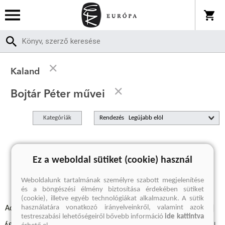
Kaland
Bojtár Péter művei
Kategóriák
Rendezés
A keresett kifejezésre nincs találat
Ez a weboldal sütiket (cookie) használ
Weboldalunk tartalmának személyre szabott megjelenítése
és a böngészési élmény biztosítása érdekében sütiket
(cookie), illetve egyéb technológiákat alkalmazunk. A sütik
használatára vonatkozó irányelveinkről, valamint azok
Adatvédelmi szabályzatok
Elállási felmondási nyilatkozat
testreszabási lehetőségeiről bővebb információ
ide kattintva