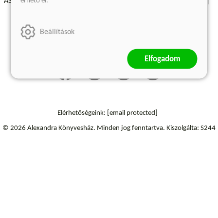
érhető el.
ÁSZF - Vásárlási feltételek
A kiadóról
Süti beállítások
Árkötött termékek
Kommentelési szabályzat
Beállítások
Szállítási információk
Elállás a szerződéstől
Elfogadom
Elérhetőségeink:
[email protected]
© 2026 Alexandra Könyvesház.
Minden jog fenntartva.
Kiszolgálta: S244