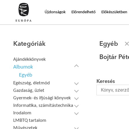
Újdonságok
Előrendelhető
Előkészületben
Kategóriák
Egyéb
Bojtár Pé
Ajándékkönyvek
Albumok
Egyéb
Keresés
Egészség, életmód
Gazdaság, üzlet
Gyermek- és ifjúsági könyvek
Informatika, számítástechnika
Irodalom
LMBTQ tartalom
Művészetek