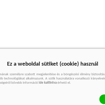
Ez a weboldal sütiket (cookie) használ
mának személyre szabott megjelenítése és a böngészési élmény biztosítás
gyéb technológiákat alkalmazunk. A sütik használatára vonatkozó irányelvei
őségeiről bővebb információ
ide kattintva
érhető el.