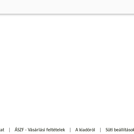
zat
ÁSZF - Vásárlási feltételek
A kiadóról
Süti beállításo