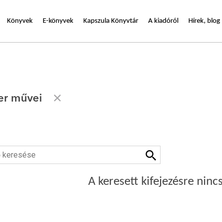
Könyvek
E-könyvek
Kapszula Könyvtár
A kiadóról
Hírek, blog
ter művei
A keresett kifejezésre nincs