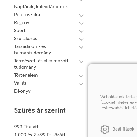
Naptárak, kalendáriumok
Publicisztika
Regény
Sport
Szórakozás
Társadalom- és
humántudomány
Természet- és alkalmazott
tudomány
Történelem
Vallás
E-könyv
Weboldalunk tartal
(cookie), illetve e
testreszabási lehet
Szűrés ár szerint
999 Ft alatt
Beállítások
1 000 és 2 499 Ft között