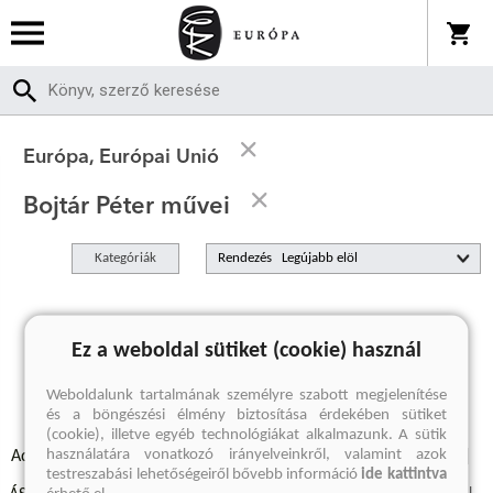
Európa, Európai Unió
Bojtár Péter művei
Kategóriák
Rendezés
A keresett kifejezésre nincs találat
Ez a weboldal sütiket (cookie) használ
Weboldalunk tartalmának személyre szabott megjelenítése
és a böngészési élmény biztosítása érdekében sütiket
(cookie), illetve egyéb technológiákat alkalmazunk. A sütik
használatára vonatkozó irányelveinkről, valamint azok
Adatvédelmi szabályzatok
Elállási felmondási nyilatkozat
testreszabási lehetőségeiről bővebb információ
ide kattintva