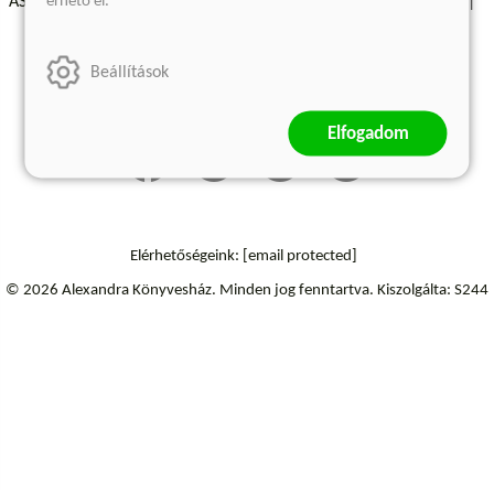
érhető el.
ÁSZF - Vásárlási feltételek
A kiadóról
Süti beállítások
Árkötött termékek
Kommentelési szabályzat
Beállítások
Szállítási információk
Elállás a szerződéstől
Elfogadom
Elérhetőségeink:
[email protected]
© 2026 Alexandra Könyvesház.
Minden jog fenntartva.
Kiszolgálta: S244