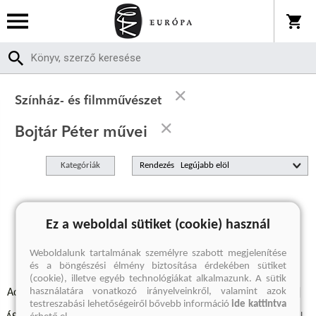
Színház- és filmművészet
Bojtár Péter művei
Kategóriák
Rendezés
A keresett kifejezésre nincs találat
Ez a weboldal sütiket (cookie) használ
Weboldalunk tartalmának személyre szabott megjelenítése
és a böngészési élmény biztosítása érdekében sütiket
(cookie), illetve egyéb technológiákat alkalmazunk. A sütik
használatára vonatkozó irányelveinkről, valamint azok
Adatvédelmi szabályzatok
Elállási felmondási nyilatkozat
testreszabási lehetőségeiről bővebb információ
ide kattintva