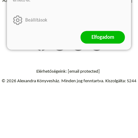
érhető el.
ÁSZF - Vásárlási feltételek
A kiadóról
Süti beállítások
Árkötött termékek
Kommentelési szabályzat
Beállítások
Szállítási információk
Elállás a szerződéstől
Elfogadom
Elérhetőségeink:
[email protected]
© 2026 Alexandra Könyvesház.
Minden jog fenntartva.
Kiszolgálta: S244