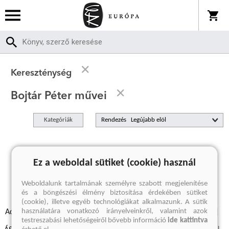
Kereszténység
Bojtár Péter művei
Kategóriák
Rendezés
A keresett kifejezésre nincs találat
Ez a weboldal sütiket (cookie) használ
Weboldalunk tartalmának személyre szabott megjelenítése
és a böngészési élmény biztosítása érdekében sütiket
(cookie), illetve egyéb technológiákat alkalmazunk. A sütik
használatára vonatkozó irányelveinkről, valamint azok
Adatvédelmi szabályzatok
Elállási felmondási nyilatkozat
testreszabási lehetőségeiről bővebb információ
ide kattintva