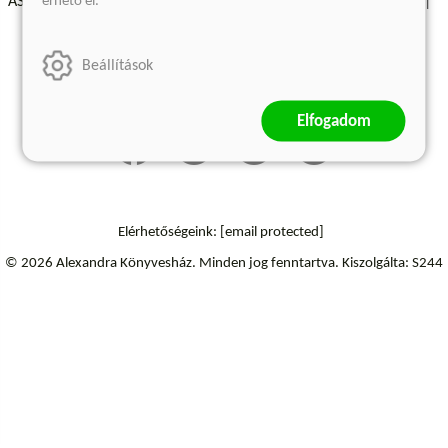
érhető el.
ÁSZF - Vásárlási feltételek
A kiadóról
Süti beállítások
Árkötött termékek
Kommentelési szabályzat
Beállítások
Szállítási információk
Elállás a szerződéstől
Elfogadom
Elérhetőségeink:
[email protected]
© 2026 Alexandra Könyvesház.
Minden jog fenntartva.
Kiszolgálta: S244