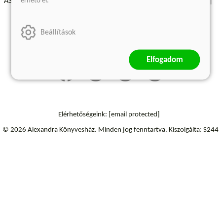
érhető el.
ÁSZF - Vásárlási feltételek
A kiadóról
Süti beállítások
Árkötött termékek
Kommentelési szabályzat
Beállítások
Szállítási információk
Elállás a szerződéstől
Elfogadom
Elérhetőségeink:
[email protected]
© 2026 Alexandra Könyvesház.
Minden jog fenntartva.
Kiszolgálta: S244