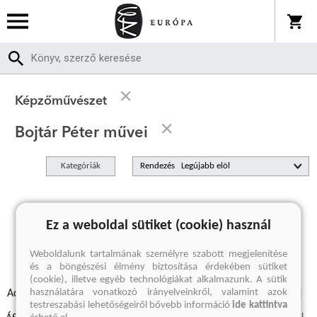
Képzőművészet
Bojtár Péter művei
Kategóriák
Rendezés
A keresett kifejezésre nincs találat
Ez a weboldal sütiket (cookie) használ
Weboldalunk tartalmának személyre szabott megjelenítése
és a böngészési élmény biztosítása érdekében sütiket
(cookie), illetve egyéb technológiákat alkalmazunk. A sütik
használatára vonatkozó irányelveinkről, valamint azok
Adatvédelmi szabályzatok
Elállási felmondási nyilatkozat
testreszabási lehetőségeiről bővebb információ
ide kattintva