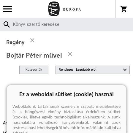
Regény
Bojtár Péter művei
Kategóriák
Rendezés
A keresett kifejezésre nincs találat
Ez a weboldal sütiket (cookie) használ
Weboldalunk tartalmának személyre szabott megjelenítése
és a böngészési élmény biztosítása érdekében sütiket
(cookie), illetve egyéb technológiákat alkalmazunk. A sütik
használatára vonatkozó irányelveinkről, valamint azok
Adatvédelmi szabályzatok
Elállási felmondási nyilatkozat
testreszabási lehetőségeiről bővebb információ
ide kattintva