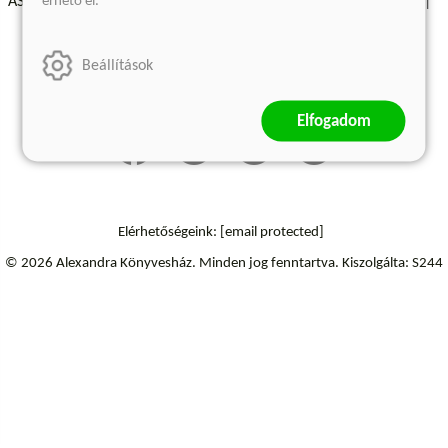
érhető el.
ÁSZF - Vásárlási feltételek
A kiadóról
Süti beállítások
Árkötött termékek
Kommentelési szabályzat
Beállítások
Szállítási információk
Elállás a szerződéstől
Elfogadom
Elérhetőségeink:
[email protected]
© 2026 Alexandra Könyvesház.
Minden jog fenntartva.
Kiszolgálta: S244