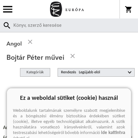
Angol
Bojtár Péter művei
Kategóriák
Rendezés
A keresett kifejezésre nincs találat
Ez a weboldal sütiket (cookie) használ
Weboldalunk tartalmának személyre szabott megjelenítése
és a böngészési élmény biztosítása érdekében sütiket
(cookie), illetve egyéb technológiákat alkalmazunk. A sütik
használatára vonatkozó irányelveinkről, valamint azok
Adatvédelmi szabályzatok
Elállási felmondási nyilatkozat
testreszabási lehetőségeiről bővebb információ
ide kattintva