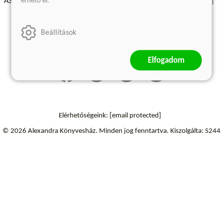
érhető el.
ÁSZF - Vásárlási feltételek
A kiadóról
Süti beállítások
Árkötött termékek
Kommentelési szabályzat
Beállítások
Szállítási információk
Elállás a szerződéstől
Elfogadom
Elérhetőségeink:
[email protected]
© 2026 Alexandra Könyvesház.
Minden jog fenntartva.
Kiszolgálta: S244