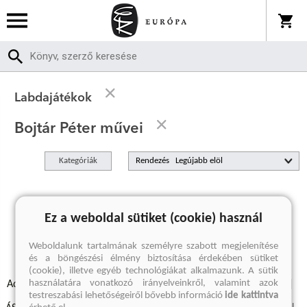
Labdajátékok
Bojtár Péter művei
Kategóriák
Rendezés
A keresett kifejezésre nincs találat
Ez a weboldal sütiket (cookie) használ
Weboldalunk tartalmának személyre szabott megjelenítése
és a böngészési élmény biztosítása érdekében sütiket
(cookie), illetve egyéb technológiákat alkalmazunk. A sütik
használatára vonatkozó irányelveinkről, valamint azok
Adatvédelmi szabályzatok
Elállási felmondási nyilatkozat
testreszabási lehetőségeiről bővebb információ
ide kattintva