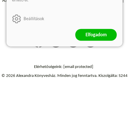
érhető el.
ÁSZF - Vásárlási feltételek
A kiadóról
Süti beállítások
Árkötött termékek
Kommentelési szabályzat
Beállítások
Szállítási információk
Elállás a szerződéstől
Elfogadom
Elérhetőségeink:
[email protected]
© 2026 Alexandra Könyvesház.
Minden jog fenntartva.
Kiszolgálta: S244