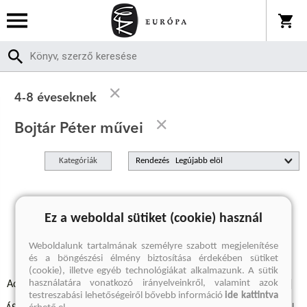
4-8 éveseknek
Bojtár Péter művei
Kategóriák
Rendezés
A keresett kifejezésre nincs találat
Ez a weboldal sütiket (cookie) használ
Weboldalunk tartalmának személyre szabott megjelenítése
és a böngészési élmény biztosítása érdekében sütiket
(cookie), illetve egyéb technológiákat alkalmazunk. A sütik
használatára vonatkozó irányelveinkről, valamint azok
Adatvédelmi szabályzatok
Elállási felmondási nyilatkozat
testreszabási lehetőségeiről bővebb információ
ide kattintva