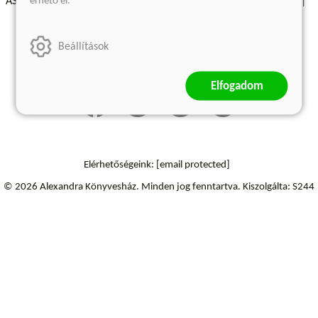
érhető el.
ÁSZF - Vásárlási feltételek
A kiadóról
Süti beállítások
Árkötött termékek
Kommentelési szabályzat
Beállítások
Szállítási információk
Elállás a szerződéstől
Elfogadom
Elérhetőségeink:
[email protected]
© 2026 Alexandra Könyvesház.
Minden jog fenntartva.
Kiszolgálta: S244