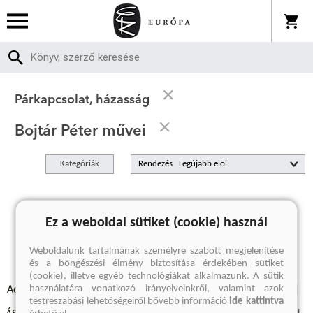
Párkapcsolat, házasság
Bojtár Péter művei
Kategóriák
Rendezés
A keresett kifejezésre nincs találat
Ez a weboldal sütiket (cookie) használ
Weboldalunk tartalmának személyre szabott megjelenítése
és a böngészési élmény biztosítása érdekében sütiket
(cookie), illetve egyéb technológiákat alkalmazunk. A sütik
használatára vonatkozó irányelveinkről, valamint azok
Adatvédelmi szabályzatok
Elállási felmondási nyilatkozat
testreszabási lehetőségeiről bővebb információ
ide kattintva