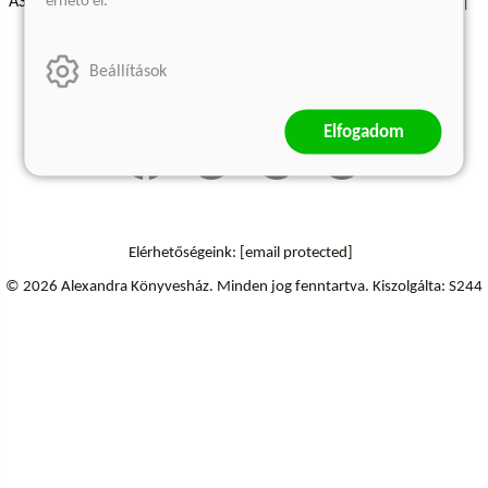
érhető el.
ÁSZF - Vásárlási feltételek
A kiadóról
Süti beállítások
Árkötött termékek
Kommentelési szabályzat
Beállítások
Szállítási információk
Elállás a szerződéstől
Elfogadom
Elérhetőségeink:
[email protected]
© 2026 Alexandra Könyvesház.
Minden jog fenntartva.
Kiszolgálta: S244