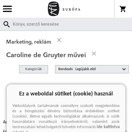
Marketing, reklám
Caroline de Gruyter művei
Kategóriák
Rendezés
A keresett kifejezésre nincs találat
Ez a weboldal sütiket (cookie) használ
Weboldalunk tartalmának személyre szabott megjelenítése
és a böngészési élmény biztosítása érdekében sütiket
(cookie), illetve egyéb technológiákat alkalmazunk. A sütik
használatára vonatkozó irányelveinkről, valamint azok
Adatvédelmi szabályzatok
Elállási felmondási nyilatkozat
testreszabási lehetőségeiről bővebb információ
ide kattintva