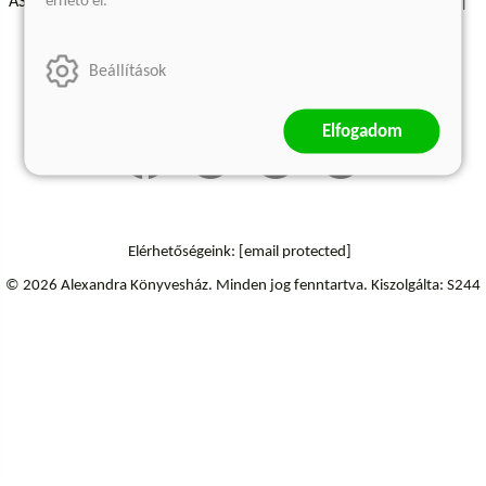
érhető el.
ÁSZF - Vásárlási feltételek
A kiadóról
Süti beállítások
Árkötött termékek
Kommentelési szabályzat
Beállítások
Szállítási információk
Elállás a szerződéstől
Elfogadom
Elérhetőségeink:
[email protected]
© 2026 Alexandra Könyvesház.
Minden jog fenntartva.
Kiszolgálta: S244